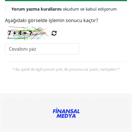
Yorum yazma kurallarını
okudum ve kabul ediyorum
Aşağıdaki görselde işlemin sonucu kaçtır?
* Bu içerik ile ilgili yorum yok, ilk yorumu siz yazın, tartışalım *