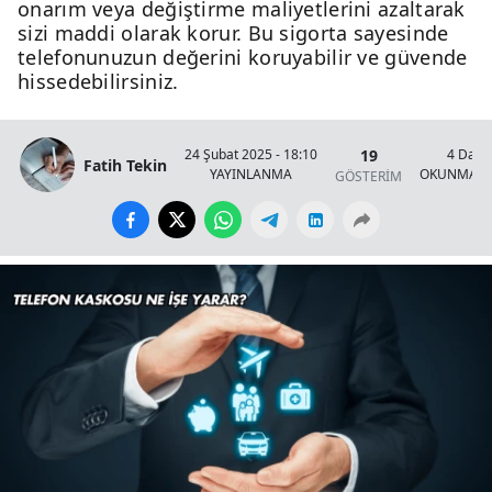
onarım veya değiştirme maliyetlerini azaltarak
sizi maddi olarak korur. Bu sigorta sayesinde
telefonunuzun değerini koruyabilir ve güvende
hissedebilirsiniz.
19
24 Şubat 2025 - 18:10
4 Daki
Fatih Tekin
YAYINLANMA
OKUNMA S
GÖSTERİM