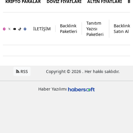
KRİPTO PARALAR
DÖVİZ FİYATLARI
ALTIN FİYATLARI
B
Tanıtım
Backlink
Backlink
İLETİŞİM
Yazısı
Paketleri
Satın Al
Paketleri
RSS
Copyright © 2026 . Her hakkı saklıdır.
Haber Yazılımı