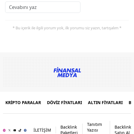
* Bu içerik ile ilgili yorum yok, ilk yorumu siz yazın, tartışalım *
KRİPTO PARALAR
DÖVİZ FİYATLARI
ALTIN FİYATLARI
B
Tanıtım
Backlink
Backlink
İLETİŞİM
Yazısı
Paketleri
Satın Al