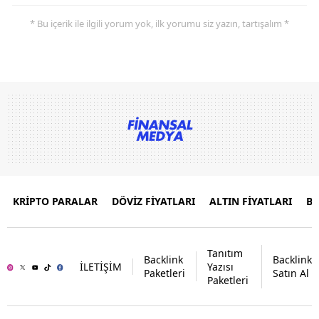
* Bu içerik ile ilgili yorum yok, ilk yorumu siz yazın, tartışalım *
KRİPTO PARALAR
DÖVİZ FİYATLARI
ALTIN FİYATLARI
B
Tanıtım
Backlink
Backlink
İLETİŞİM
Yazısı
Paketleri
Satın Al
Paketleri