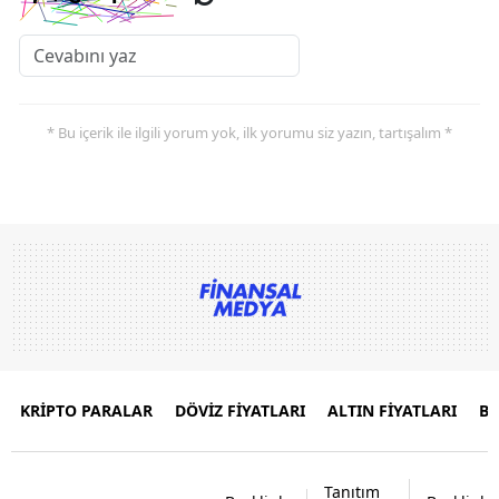
* Bu içerik ile ilgili yorum yok, ilk yorumu siz yazın, tartışalım *
KRİPTO PARALAR
DÖVİZ FİYATLARI
ALTIN FİYATLARI
B
Tanıtım