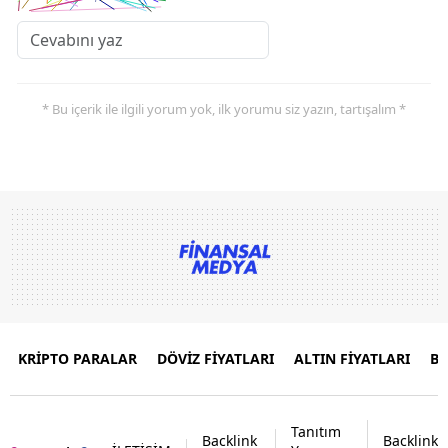
* Bu içerik ile ilgili yorum yok, ilk yorumu siz yazın, tartışalım *
KRİPTO PARALAR
DÖVİZ FİYATLARI
ALTIN FİYATLARI
B
Tanıtım
Backlink
Backlink