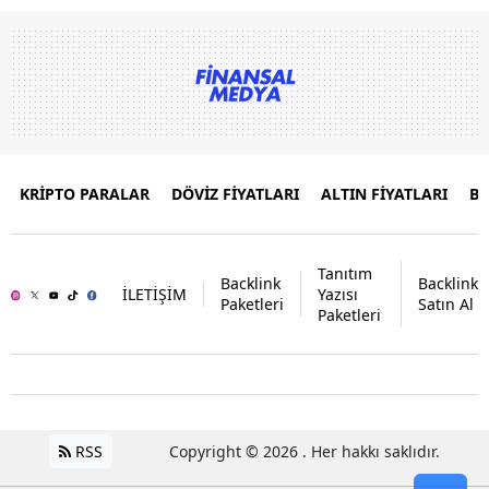
KRİPTO PARALAR
DÖVİZ FİYATLARI
ALTIN FİYATLARI
B
Tanıtım
Backlink
Backlink
İLETİŞİM
Yazısı
Paketleri
Satın Al
Paketleri
RSS
Copyright © 2026 . Her hakkı saklıdır.