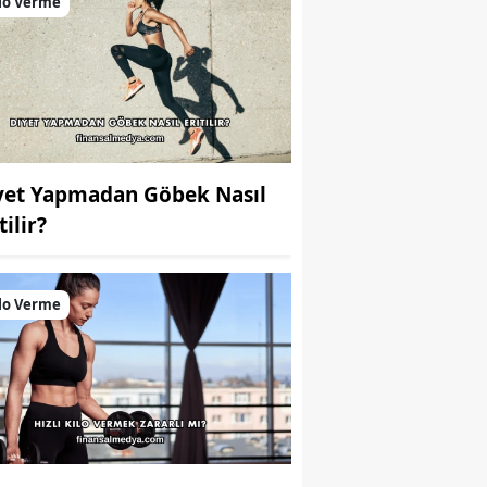
lo Verme
yet Yapmadan Göbek Nasıl
tilir?
lo Verme