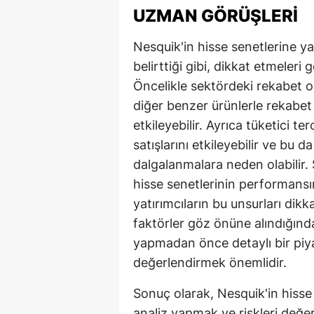
UZMAN GÖRÜŞLERI
Nesquik'in hisse senetlerine y
belirttiği gibi, dikkat etmeler
Öncelikle sektördeki rekabet 
diğer benzer ürünlerle rekabet h
etkileyebilir. Ayrıca tüketici te
satışlarını etkileyebilir ve bu 
dalgalanmalara neden olabilir.
hisse senetlerinin performansın
yatırımcıların bu unsurları dik
faktörler göz önüne alındığınd
yapmadan önce detaylı bir piya
değerlendirmek önemlidir.
Sonuç olarak, Nesquik'in hiss
analiz yapmak ve riskleri değer