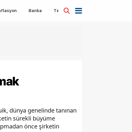
nflasyon
Banka
Teknoloji
Sağlık
pmak
uik, dünya genelinde tanınan
rketin sürekli büyüme
 yapmadan önce şirketin