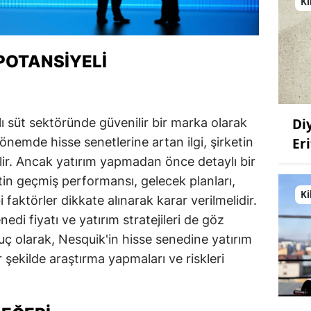
Ki
 POTANSIYELI
Di
alı süt sektöründe güvenilir bir marka olarak
Eri
önemde hisse senetlerine artan ilgi, şirketin
lir. Ancak yatırım yapmadan önce detaylı bir
tin geçmiş performansı, gelecek planları,
Ki
faktörler dikkate alınarak karar verilmelidir.
edi fiyatı ve yatırım stratejileri de göz
ç olarak, Nesquik'in hisse senedine yatırım
r şekilde araştırma yapmaları ve riskleri