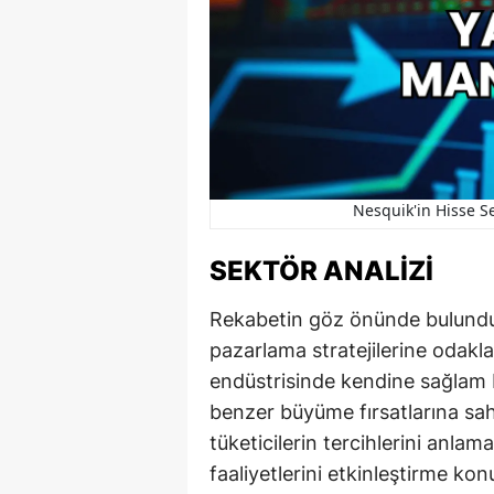
Nesquik'in Hisse S
SEKTÖR ANALIZI
Rekabetin göz önünde bulundur
pazarlama stratejilerine odaklan
endüstrisinde kendine sağlam bi
benzer büyüme fırsatlarına sah
tüketicilerin tercihlerini anlam
faaliyetlerini etkinleştirme kon