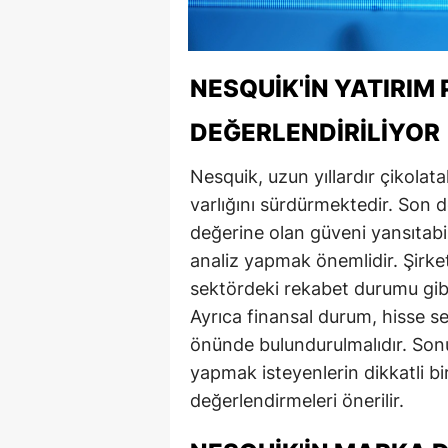
NESQUIK'IN YATIRIM
DEĞERLENDIRILIYOR
Nesquik, uzun yıllardır çikolat
varlığını sürdürmektedir. Son d
değerine olan güveni yansıtabi
analiz yapmak önemlidir. Şirke
sektördeki rekabet durumu gibi 
Ayrıca finansal durum, hisse sen
önünde bulundurulmalıdır. Sonu
yapmak isteyenlerin dikkatli bi
değerlendirmeleri önerilir.