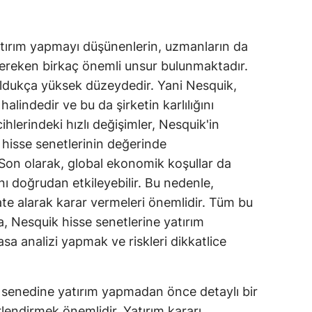
atırım yapmayı düşünenlerin, uzmanların da
i gereken birkaç önemli unsur bulunmaktadır.
oldukça yüksek düzeydedir. Yani Nesquik,
alindedir ve bu da şirketin karlılığını
rcihlerindeki hızlı değişimler, Nesquik'in
da hisse senetlerinin değerinde
 Son olarak, global ekonomik koşullar da
ı doğrudan etkileyebilir. Bu nedenle,
kate alarak karar vermeleri önemlidir. Tüm bu
a, Nesquik hisse senetlerine yatırım
sa analizi yapmak ve riskleri dikkatlice
e senedine yatırım yapmadan önce detaylı bir
lendirmek önemlidir. Yatırım kararı