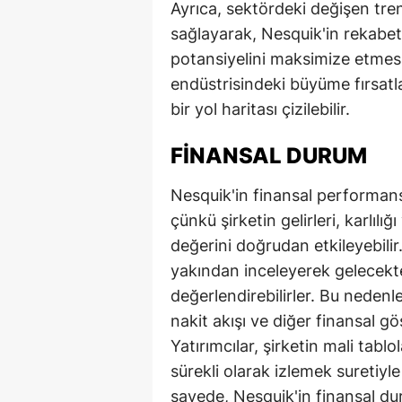
Ayrıca, sektördeki değişen tren
sağlayarak, Nesquik'in rekab
potansiyelini maksimize etmesi 
endüstrisindeki büyüme fırsatla
bir yol haritası çizilebilir.
FINANSAL DURUM
Nesquik'in finansal performansı
çünkü şirketin gelirleri, karlılı
değerini doğrudan etkileyebilir
yakından inceleyerek gelecekteki
değerlendirebilirler. Bu nedenle
nakit akışı ve diğer finansal göst
Yatırımcılar, şirketin mali tabl
sürekli olarak izlemek suretiyle 
sayede, Nesquik'in finansal du