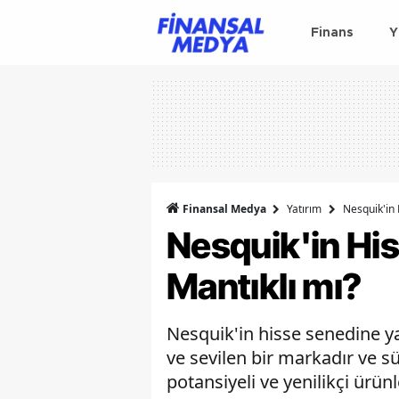
Finans
Y
Finansal Medya
Yatırım
Nesquik'in
Nesquik'in Hi
Mantıklı mı?
Nesquik'in hisse senedine ya
ve sevilen bir markadır ve s
potansiyeli ve yenilikçi ürün