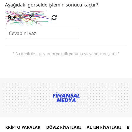
Aşağıdaki görselde işlemin sonucu kaçtır?
* Bu içerik ile ilgili yorum yok, ilk yorumu siz yazın, tartışalım *
KRİPTO PARALAR
DÖVİZ FİYATLARI
ALTIN FİYATLARI
B