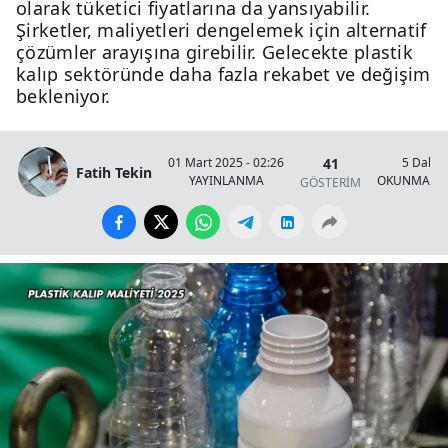
olarak tüketici fiyatlarına da yansıyabilir.
Şirketler, maliyetleri dengelemek için alternatif
çözümler arayışına girebilir. Gelecekte plastik
kalıp sektöründe daha fazla rekabet ve değişim
bekleniyor.
41
01 Mart 2025 - 02:26
5 Dakik
Fatih Tekin
YAYINLANMA
OKUNMA SÜ
GÖSTERİM