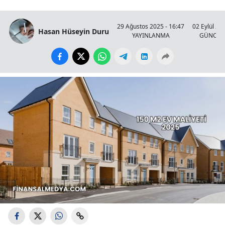
29 Ağustos 2025 - 16:47
02 Eylül 20
Hasan Hüseyin Duru
YAYINLANMA
GÜNCEL