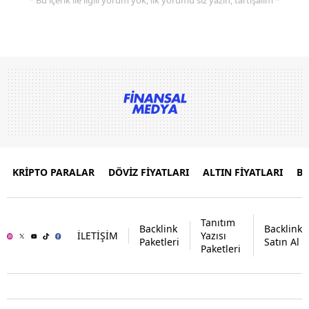
KRİPTO PARALAR
DÖVİZ FİYATLARI
ALTIN FİYATLARI
B
Tanıtım
Backlink
Backlink
İLETİŞİM
Yazısı
Paketleri
Satın Al
Paketleri