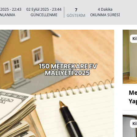
7
 2025 - 22:43
02 Eylül 2025 - 23:44
4 Dakika
INLANMA
GÜNCELLENME
OKUNMA SÜRESİ
GÖSTERİM
Ki
Me
Ya
Ki