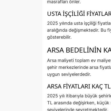
masrafları önler.
USTA İŞÇILIĞI FIYATLA
2025 yılında usta işçiliği fiya
aralığında değişmektedir. Bu fiy
gösterebilir.
ARSA BEDELININ KA
Arsa maliyeti toplam ev maliyet
şehir merkezlerinde arsa fiyat
uygun seviyelerdedir.
ARSA FIYATLARI KAÇ T
2025 yılı itibarıyla büyük şehi
TL arasında değişirken, küçük
seviyelerinde seyretmektedir.