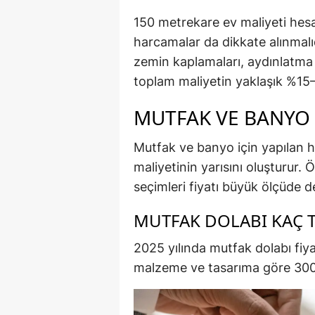
150 metrekare ev maliyeti hesa
harcamalar da dikkate alınmalıd
zemin kaplamaları, aydınlatma s
toplam maliyetin yaklaşık %15
MUTFAK VE BANYO 
Mutfak ve banyo için yapılan 
maliyetinin yarısını oluşturur. 
seçimleri fiyatı büyük ölçüde d
MUTFAK DOLABI KAÇ T
2025 yılında mutfak dolabı fiya
malzeme ve tasarıma göre 300.