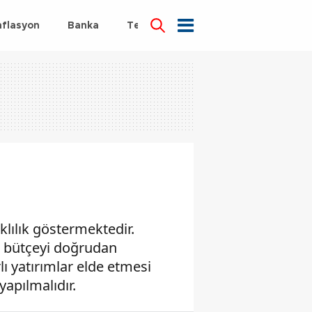
nflasyon
Banka
Teknoloji
Sağlık
klılık göstermektedir.
am bütçeyi doğrudan
ı yatırımlar elde etmesi
apılmalıdır.