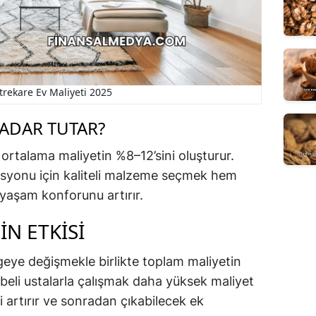
rekare Ev Maliyeti 2025
KADAR TUTAR?
 ortalama maliyetin %8–12’sini oluşturur.
zolasyonu için kaliteli malzeme seçmek hem
 yaşam konforunu artırır.
IN ETKISI
lgeye değişmekle birlikte toplam maliyetin
übeli ustalarla çalışmak daha yüksek maliyet
i artırır ve sonradan çıkabilecek ek