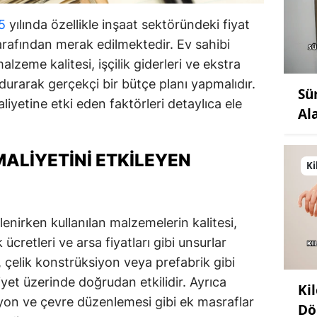
5
yılında özellikle inşaat sektöründeki fiyat
 tarafından merak edilmektedir. Ev sahibi
alzeme kalitesi, işçilik giderleri ve ekstra
rarak gerçekçi bir bütçe planı yapmalıdır.
Sü
iyetine etki eden faktörleri detaylıca ele
Al
ALIYETINI ETKILEYEN
Ki
lenirken kullanılan malzemelerin kalitesi,
k ücretleri ve arsa fiyatları gibi unsurlar
 çelik konstrüksiyon veya prefabrik gibi
yet üzerinde doğrudan etkilidir. Ayrıca
Ki
asyon ve çevre düzenlemesi gibi ek masraflar
Dö