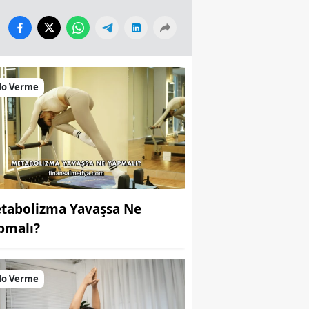
lo Verme
tabolizma Yavaşsa Ne
pmalı?
lo Verme