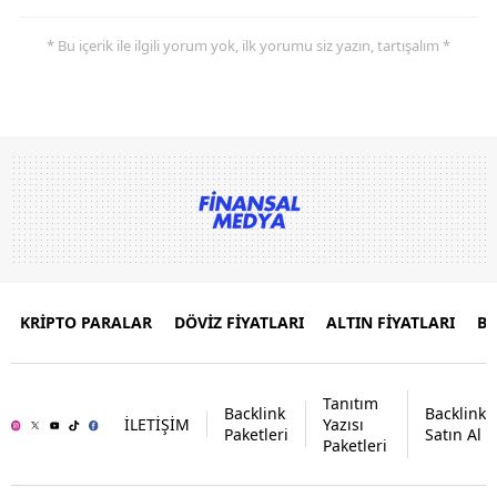
* Bu içerik ile ilgili yorum yok, ilk yorumu siz yazın, tartışalım *
KRİPTO PARALAR
DÖVİZ FİYATLARI
ALTIN FİYATLARI
B
Tanıtım
Backlink
Backlink
İLETİŞİM
Yazısı
Paketleri
Satın Al
Paketleri