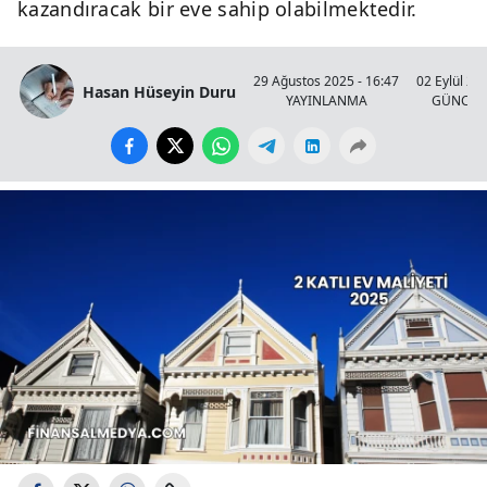
kazandıracak bir eve sahip olabilmektedir.
29 Ağustos 2025 - 16:47
02 Eylül 20
Hasan Hüseyin Duru
YAYINLANMA
GÜNCEL