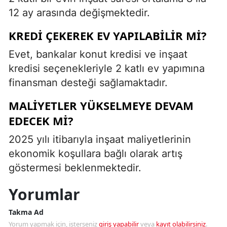
12 ay arasında değişmektedir.
KREDI ÇEKEREK EV YAPILABILIR MI?
Evet, bankalar konut kredisi ve inşaat
kredisi seçenekleriyle 2 katlı ev yapımına
finansman desteği sağlamaktadır.
MALIYETLER YÜKSELMEYE DEVAM
EDECEK MI?
2025 yılı itibarıyla inşaat maliyetlerinin
ekonomik koşullara bağlı olarak artış
göstermesi beklenmektedir.
Yorumlar
Takma Ad
Yorum yapmak için, isterseniz
giriş yapabilir
veya
kayıt olabilirsiniz
.