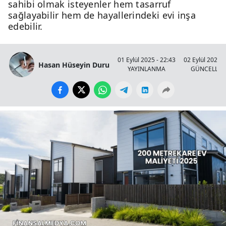
sahibi olmak isteyenler hem tasarruf
sağlayabilir hem de hayallerindeki evi inşa
edebilir.
01 Eylül 2025 - 22:43
02 Eylül 2025 -
Hasan Hüseyin Duru
YAYINLANMA
GÜNCELLE