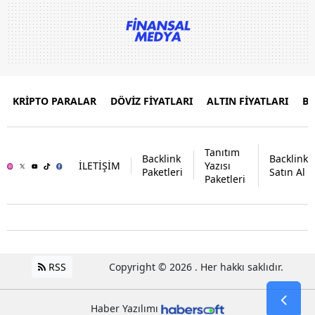
KRİPTO PARALAR
DÖVİZ FİYATLARI
ALTIN FİYATLARI
B
Tanıtım
Backlink
Backlink
İLETİŞİM
Yazısı
Paketleri
Satın Al
Paketleri
RSS
Copyright © 2026 . Her hakkı saklıdır.
Haber Yazılımı