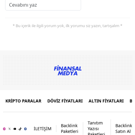
* Bu içerik ile ilgili yorum yok, ilk yorumu siz yazın, tartışalım *
KRİPTO PARALAR
DÖVİZ FİYATLARI
ALTIN FİYATLARI
B
Tanıtım
Backlink
Backlink
İLETİŞİM
Yazısı
Paketleri
Satın Al
Paketleri