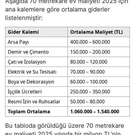
Aşağıda 70 metrekare ev maliyeti 2025 için
ana kalemlere göre ortalama giderler
listelenmiştir:
Gider Kalemi
Ortalama Maliyet (TL)
Arsa Payı
400.000 – 600.000
Demir ve Çimento
150.000 – 200.000
Çatı ve İzolasyon
80.000 – 120.000
Elektrik ve Su Tesisatı
70.000 – 90.000
Boya ve Dekorasyon
60.000 – 100.000
İşçilik Ücretleri
250.000 – 350.000
Resmi İzin ve Ruhsatlar
50.000 – 80.000
Toplam Ortalama
1.060.000 – 1.540.000
Bu tabloda görüldüğü üzere 70 metrekare
ev maliyeti 2025 yılında bir milyon TL’nin