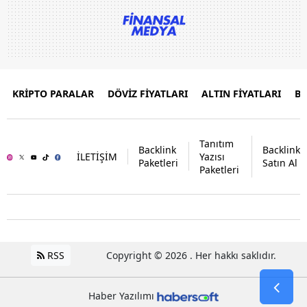
KRİPTO PARALAR
DÖVİZ FİYATLARI
ALTIN FİYATLARI
B
Tanıtım
Backlink
Backlink
İLETİŞİM
Yazısı
Paketleri
Satın Al
Paketleri
RSS
Copyright © 2026 . Her hakkı saklıdır.
Haber Yazılımı