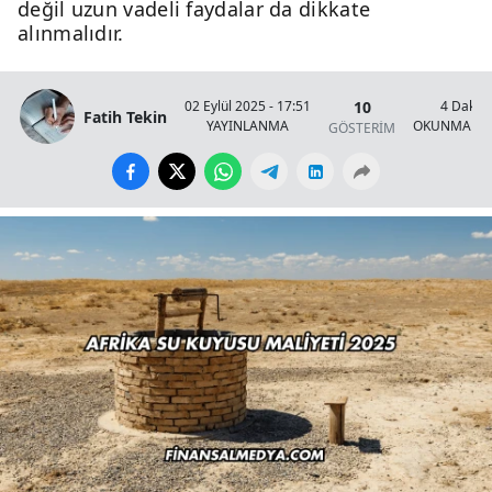
değil uzun vadeli faydalar da dikkate
alınmalıdır.
10
02 Eylül 2025 - 17:51
4 Dakik
Fatih Tekin
YAYINLANMA
OKUNMA SÜ
GÖSTERİM