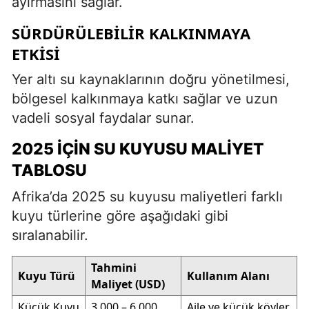
ayırmasını sağlar.
SÜRDÜRÜLEBILIR KALKINMAYA
ETKISI
Yer altı su kaynaklarının doğru yönetilmesi,
bölgesel kalkınmaya katkı sağlar ve uzun
vadeli sosyal faydalar sunar.
2025 İÇIN SU KUYUSU MALIYET
TABLOSU
Afrika’da 2025 su kuyusu maliyetleri farklı
kuyu türlerine göre aşağıdaki gibi
sıralanabilir.
Tahmini
Kuyu Türü
Kullanım Alanı
Maliyet (USD)
Küçük Kuyu
3.000 – 6.000
Aile ve küçük köyler