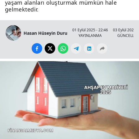
yaşam alanları oluşturmak mümkün hale
gelmektedir.
01 Eylül 2025 - 22:46
03 Eylül 2025 -
Hasan Hüseyin Duru
YAYINLANMA
GÜNCELLE