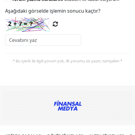
Aşağıdaki görselde işlemin sonucu kaçtır?
* Bu içerik ile ilgili yorum yok, ilk yorumu siz yazın, tartışalım *