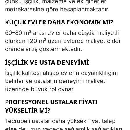
çünkü işçilik, malzeme ve ek giderler
metrekaresine göre hesaplanmaktadır.
KÜÇÜK EVLER DAHA EKONOMIK MI?
60–80 m² arası evler daha düşük maliyetli
olurken 120 m² üzeri evlerde maliyet ciddi
oranda artış göstermektedir.
İŞÇILIK VE USTA DENEYIMI
İşçilik kalitesi ahşap evlerin dayanıklılığını
belirler ve ustaların deneyimi maliyet
üzerinde büyük rol oynar.
PROFESYONEL USTALAR FIYATI
YÜKSELTIR MI?
Tecrübeli ustalar daha yüksek fiyat talep
etse de uzun vadede sağlamlık sağladıkları