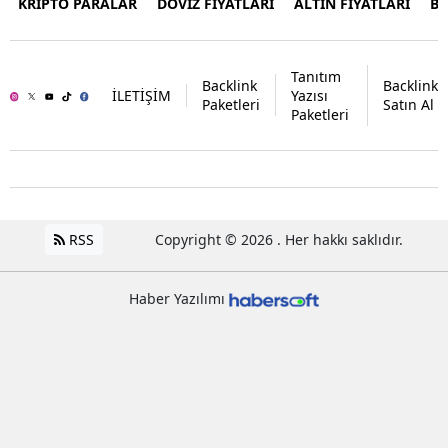
KRİPTO PARALAR
DÖVİZ FİYATLARI
ALTIN FİYATLARI
B
Tanıtım
Backlink
Backlink
İLETİŞİM
Yazısı
Paketleri
Satın Al
Paketleri
RSS
Copyright © 2026 . Her hakkı saklıdır.
Haber Yazılımı