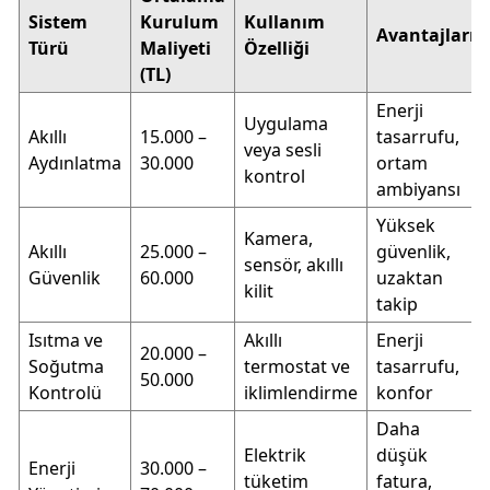
Sistem
Kurulum
Kullanım
Avantajları
Türü
Maliyeti
Özelliği
(TL)
Enerji
Uygulama
Akıllı
15.000 –
tasarrufu,
veya sesli
Aydınlatma
30.000
ortam
kontrol
ambiyansı
Yüksek
Kamera,
Akıllı
25.000 –
güvenlik,
sensör, akıllı
Güvenlik
60.000
uzaktan
kilit
takip
Isıtma ve
Akıllı
Enerji
20.000 –
Soğutma
termostat ve
tasarrufu,
50.000
Kontrolü
iklimlendirme
konfor
Daha
Elektrik
düşük
Enerji
30.000 –
tüketim
fatura,