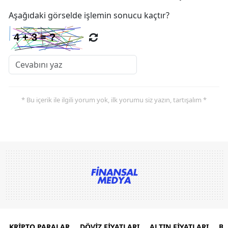
Aşağıdaki görselde işlemin sonucu kaçtır?
* Bu içerik ile ilgili yorum yok, ilk yorumu siz yazın, tartışalım *
KRİPTO PARALAR
DÖVİZ FİYATLARI
ALTIN FİYATLARI
B