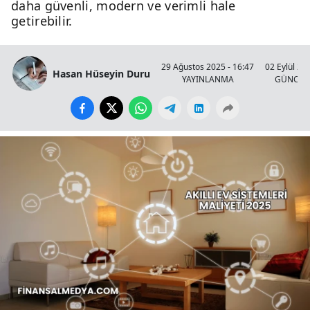
daha güvenli, modern ve verimli hale
getirebilir.
29 Ağustos 2025 - 16:47
02 Eylül 20
Hasan Hüseyin Duru
YAYINLANMA
GÜNCEL