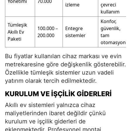
Yönetimi
70.000
izleme
çevreci
kullanım
Konfor,
Tümleşik
100.000 –
Entegre
güvenlik,
Akıllı Ev
200.000
sistemler
tam
Paketi
otomasyon
Bu fiyatlar kullanılan cihaz markası ve evin
metrekaresine göre değişkenlik gösterebilir.
Özellikle tümleşik sistemler uzun vadeli
yatırım olarak tercih edilmektedir.
KURULUM VE İŞÇILIK GIDERLERI
Akıllı ev sistemleri yalnızca cihaz
maliyetlerinden ibaret değildir çünkü
kurulum ve işçilik giderleri de
eklenmektedir. Profesyonel montaj,