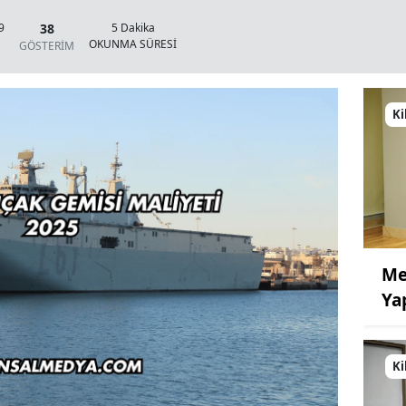
38
9
5 Dakika
OKUNMA SÜRESİ
GÖSTERİM
Ki
Me
Ya
Ki