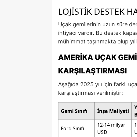
LOJISTIK DESTEK 
Uçak gemilerinin uzun süre deni
ihtiyacı vardır. Bu destek kap
mühimmat taşınmakta olup yıllı
AMERIKA UÇAK GEMIS
KARŞILAŞTIRMASI
Aşağıda 2025 yılı için farklı uç
karşılaştırması verilmiştir:
Y
Gemi Sınıfı
İnşa Maliyeti
12-14 milyar
1
Ford Sınıfı
USD