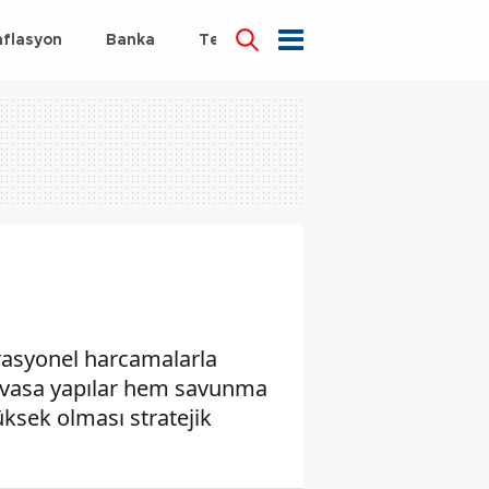
nflasyon
Banka
Teknoloji
Sağlık
erasyonel harcamalarla
evasa yapılar hem savunma
üksek olması stratejik