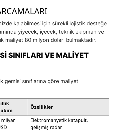
HARCAMALARI
zde kalabilmesi için sürekli lojistik desteğe
samında yiyecek, içecek, teknik ekipman ve
k maliyet 80 milyon doları bulmaktadır.
I SINIFLARI VE MALIYET
ak gemisi sınıflarına göre maliyet
ıllık
Özellikler
Bakım
 milyar
Elektromanyetik katapult,
USD
gelişmiş radar