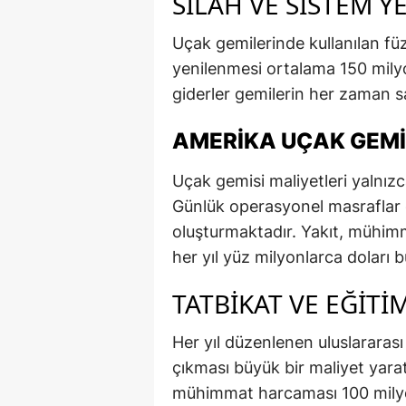
SILAH VE SISTEM Y
Uçak gemilerinde kullanılan füz
yenilenmesi ortalama 150 milyo
giderler gemilerin her zaman sa
AMERIKA UÇAK GEMIS
Uçak gemisi maliyetleri yalnızca
Günlük operasyonel masraflar 
oluşturmaktadır. Yakıt, mühimm
her yıl yüz milyonlarca doları b
TATBIKAT VE EĞIT
Her yıl düzenlenen uluslararası 
çıkması büyük bir maliyet yara
mühimmat harcaması 100 milyon