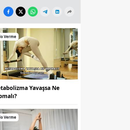
lo Verme
tabolizma Yavaşsa Ne
pmalı?
lo Verme