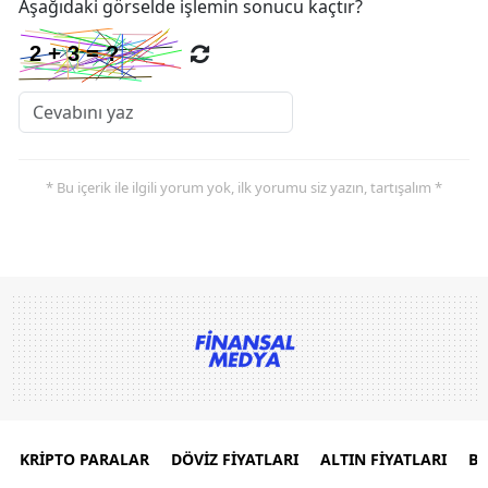
Aşağıdaki görselde işlemin sonucu kaçtır?
* Bu içerik ile ilgili yorum yok, ilk yorumu siz yazın, tartışalım *
KRİPTO PARALAR
DÖVİZ FİYATLARI
ALTIN FİYATLARI
B