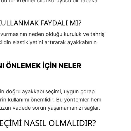
u tür kremler cildi koruyucu bir tabaka
KULLANMAK FAYDALI MI?
vurmasının neden olduğu kuruluk ve tahrişi
cildin elastikiyetini artırarak ayakkabının
I ÖNLEMEK İÇIN NELER
in doğru ayakkabı seçimi, uygun çorap
erin kullanımı önemlidir. Bu yöntemler hem
 uzun vadede sorun yaşamamanızı sağlar.
EÇIMI NASIL OLMALIDIR?