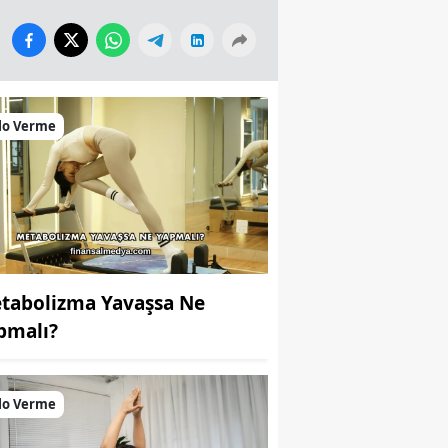
lo Verme
tabolizma Yavaşsa Ne
pmalı?
lo Verme