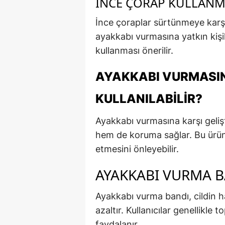
İNCE ÇORAP KULLANM
İnce çoraplar sürtünmeye karş
ayakkabı vurmasına yatkın kişil
kullanması önerilir.
AYAKKABI VURMASI
KULLANILABILIR?
Ayakkabı vurmasına karşı gelişti
hem de koruma sağlar. Bu ürün
etmesini önleyebilir.
AYAKKABI VURMA B
Ayakkabı vurma bandı, cildin h
azaltır. Kullanıcılar genellikle
faydalanır.