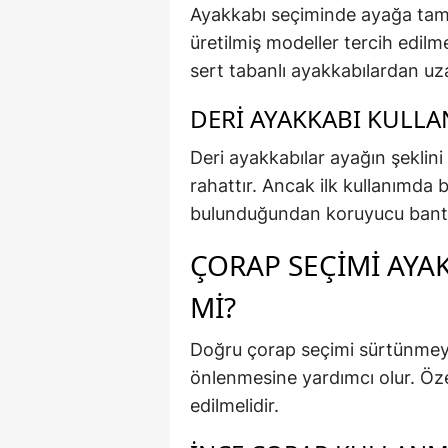
Ayakkabı seçiminde ayağa tam
üretilmiş modeller tercih edilmel
sert tabanlı ayakkabılardan uza
DERI AYAKKABI KULL
Deri ayakkabılar ayağın şeklini
rahattır. Ancak ilk kullanımda 
bulunduğundan koruyucu bantlar
ÇORAP SEÇIMI AYA
MI?
Doğru çorap seçimi sürtünmeyi
önlenmesine yardımcı olur. Özel
edilmelidir.