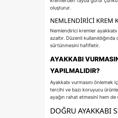
kremlerden fayda görür çünkü b
oluşturur.
NEMLENDIRICI KREM 
Nemlendirici kremler ayakkabı 
azaltır. Düzenli kullanıldığında 
sürtünmesini hafifletir.
AYAKKABI VURMASIN
YAPILMALIDIR?
Ayakkabı vurmasını önlemek iç
tercihi ve bazı koruyucu ürünl
ayağın rahat etmesini hem de
DOĞRU AYAKKABI S