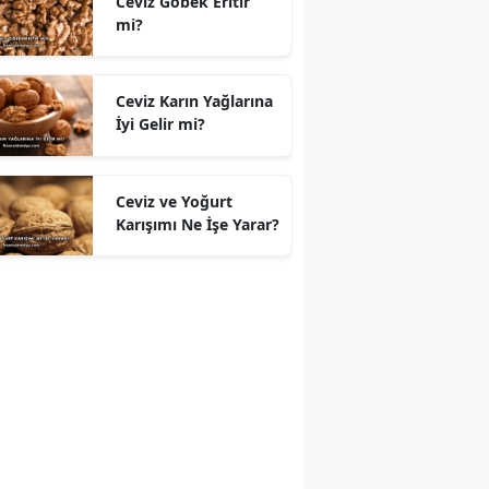
Ceviz Göbek Eritir
mi?
Ceviz Karın Yağlarına
İyi Gelir mi?
Ceviz ve Yoğurt
Karışımı Ne İşe Yarar?