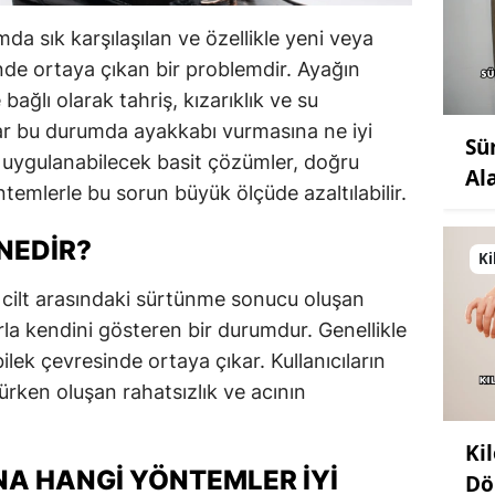
a sık karşılaşılan ve özellikle yeni veya
ğinde ortaya çıkan bir problemdir. Ayağın
bağlı olarak tahriş, kızarıklık ve su
ılar bu durumda ayakkabı vurmasına ne iyi
Sü
e uygulanabilecek basit çözümler, doğru
Al
temlerle bu sorun büyük ölçüde azaltılabilir.
NEDIR?
Ki
 cilt arasındaki sürtünme sonucu oluşan
rla kendini gösteren bir durumdur. Genellikle
lek çevresinde ortaya çıkar. Kullanıcıların
ürken oluşan rahatsızlık ve acının
Ki
A HANGI YÖNTEMLER İYI
Dö