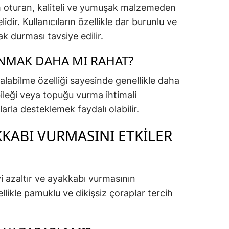
 oturan, kaliteli ve yumuşak malzemeden
idir. Kullanıcıların özellikle dar burunlu ve
k durması tavsiye edilir.
ANMAK DAHA MI RAHAT?
 alabilme özelliği sayesinde genellikle daha
bileği veya topuğu vurma ihtimali
la desteklemek faydalı olabilir.
KKABI VURMASINI ETKILER
 azaltır ve ayakkabı vurmasının
likle pamuklu ve dikişsiz çoraplar tercih