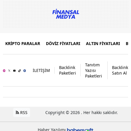
KRİPTO PARALAR
DÖVİZ FİYATLARI
ALTIN FİYATLARI
B
Tanıtım
Backlink
Backlink
İLETİŞİM
Yazısı
Paketleri
Satın Al
Paketleri
RSS
Copyright © 2026 . Her hakkı saklıdır.
Haber Yazılımı