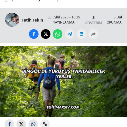
5
03 Eylül 2025 - 16:29
5 Dakik
Fatih Tekin
YAYINLANMA
OKUNMA SÜ
GÖSTERİM