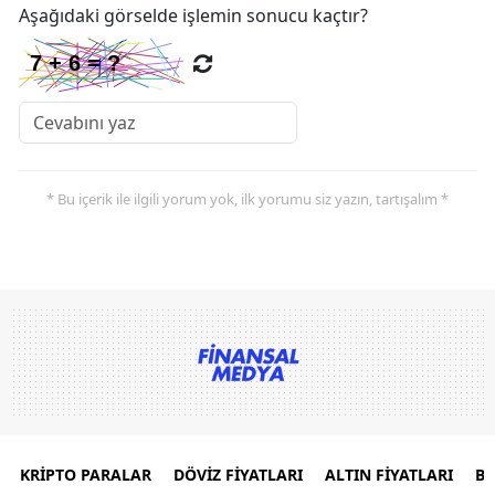
Aşağıdaki görselde işlemin sonucu kaçtır?
* Bu içerik ile ilgili yorum yok, ilk yorumu siz yazın, tartışalım *
KRİPTO PARALAR
DÖVİZ FİYATLARI
ALTIN FİYATLARI
B