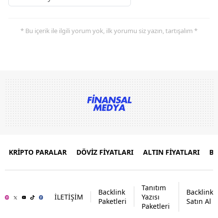
* Bu içerik ile ilgili yorum yok, ilk yorumu siz yazın, tartışalım *
KRİPTO PARALAR
DÖVİZ FİYATLARI
ALTIN FİYATLARI
B
Tanıtım
Backlink
Backlink
İLETİŞİM
Yazısı
Paketleri
Satın Al
Paketleri