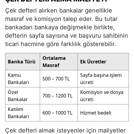
Çek defteri alırken bankalar genellikle
masraf ve komisyon talep eder. Bu tutar
bankadan bankaya değişmekle birlikte,
defterin sayfa sayısına ve başvuru sahibinin
ticari hacmine göre farklılık gösterebilir.
Ortalama
Banka Türü
Ek Ücretler
Masraf
Kamu
Sayfa başına işlem
500 – 700 TL
Bankaları
ücreti
Özel
Komisyon ve dosya
700 – 1200 TL
Bankalar
ücreti
Katılım
600 – 1000 TL
Hizmet bedeli
Bankaları
Çek defteri almak isteyenler için maliyetler