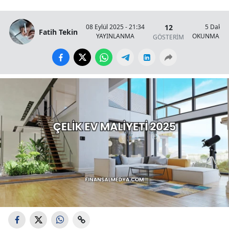
12
08 Eylül 2025 - 21:34
5 Dakik
Fatih Tekin
YAYINLANMA
OKUNMA SÜ
GÖSTERİM