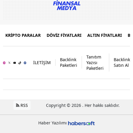
KRİPTO PARALAR
DÖVİZ FİYATLARI
ALTIN FİYATLARI
B
Tanıtım
Backlink
Backlink
İLETİŞİM
Yazısı
Paketleri
Satın Al
Paketleri
RSS
Copyright © 2026 . Her hakkı saklıdır.
Haber Yazılımı