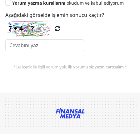
Yorum yazma kurallarını
okudum ve kabul ediyorum
Aşağıdaki görselde işlemin sonucu kaçtır?
* Bu içerik ile ilgili yorum yok, ilk yorumu siz yazın, tartışalım *