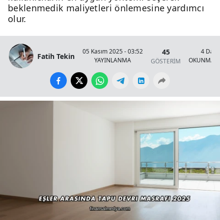
beklenmedik maliyetleri önlemesine yardımcı
olur.
45
05 Kasım 2025 - 03:52
4 Daki
Fatih Tekin
YAYINLANMA
OKUNMA S
GÖSTERİM