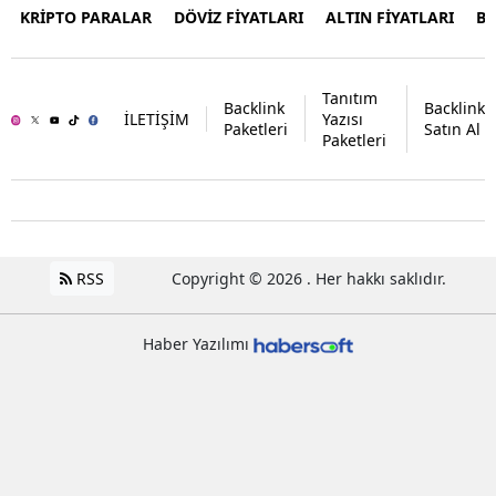
KRİPTO PARALAR
DÖVİZ FİYATLARI
ALTIN FİYATLARI
B
Tanıtım
Backlink
Backlink
İLETİŞİM
Yazısı
Paketleri
Satın Al
Paketleri
RSS
Copyright © 2026 . Her hakkı saklıdır.
Haber Yazılımı