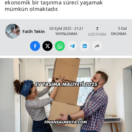
ekonomik bir taşınma süreci yaşamak
mümkün olmaktadır.
7
03 Eylül 2025 - 21:21
5 Dakik
Fatih Tekin
YAYINLANMA
OKUNMA SÜ
GÖSTERİM