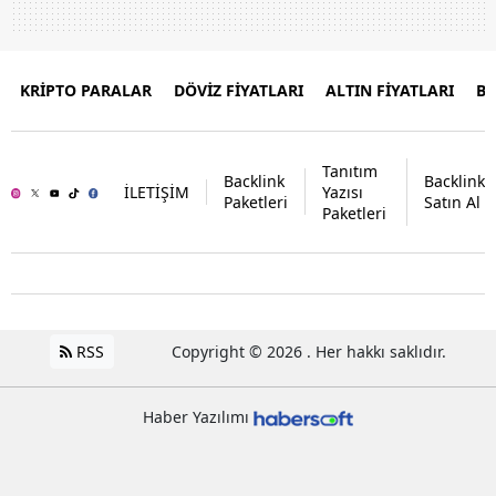
KRİPTO PARALAR
DÖVİZ FİYATLARI
ALTIN FİYATLARI
B
Tanıtım
Backlink
Backlink
İLETİŞİM
Yazısı
Paketleri
Satın Al
Paketleri
RSS
Copyright © 2026 . Her hakkı saklıdır.
Haber Yazılımı