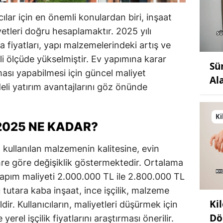
ılar için en önemli konulardan biri, inşaat
etleri doğru hesaplamaktır. 2025 yılı
sa fiyatları, yapı malzemelerindeki artış ve
emli ölçüde yükselmiştir. Ev yapımına karar
Sü
ası yapabilmesi için güncel maliyet
Al
eli yatırım avantajlarını göz önünde
Ki
2025 NE KADAR?
, kullanılan malzemenin kalitesine, evin
e göre değişiklik göstermektedir. Ortalama
yapım maliyeti 2.000.000 TL ile 2.800.000 TL
tutara kaba inşaat, ince işçilik, malzeme
Ki
ildir. Kullanıcıların, maliyetleri düşürmek için
Dö
erel işçilik fiyatlarını araştırması önerilir.