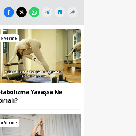
lo Verme
tabolizma Yavaşsa Ne
pmalı?
lo Verme