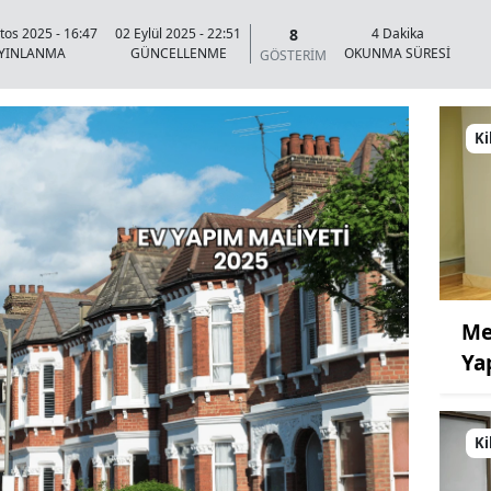
8
tos 2025 - 16:47
02 Eylül 2025 - 22:51
4 Dakika
YINLANMA
GÜNCELLENME
OKUNMA SÜRESİ
GÖSTERİM
Ki
Me
Ya
Ki