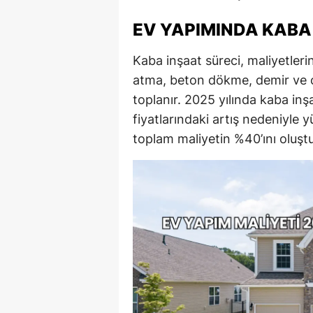
EV YAPIMINDA KABA 
Kaba inşaat süreci, maliyetleri
atma, beton dökme, demir ve ç
toplanır. 2025 yılında kaba inş
fiyatlarındaki artış nedeniyle y
toplam maliyetin %40’ını oluşt