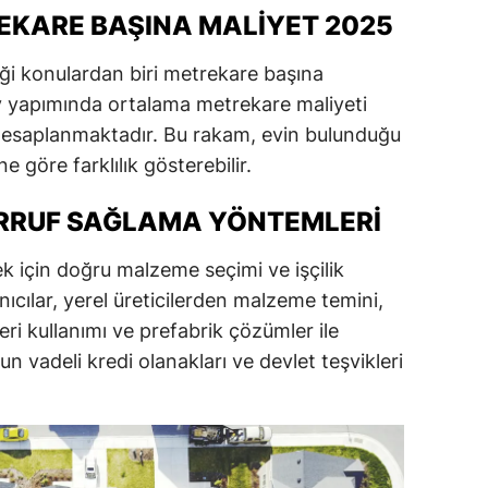
EKARE BAŞINA MALIYET 2025
iği konulardan biri metrekare başına
a ev yapımında ortalama metrekare maliyeti
hesaplanmaktadır. Bu rakam, evin bulunduğu
e göre farklılık gösterebilir.
ARRUF SAĞLAMA YÖNTEMLERI
k için doğru malzeme seçimi ve işçilik
nıcılar, yerel üreticilerden malzeme temini,
eri kullanımı ve prefabrik çözümler ile
zun vadeli kredi olanakları ve devlet teşvikleri