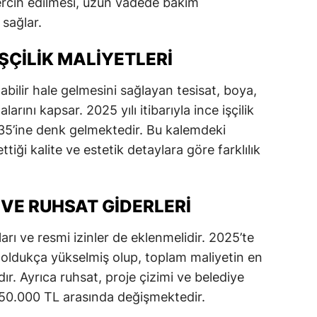
tercih edilmesi, uzun vadede bakım
 sağlar.
ŞÇILIK MALIYETLERI
nabilir hale gelmesini sağlayan tesisat, boya,
ını kapsar. 2025 yılı itibarıyla ince işçilik
%35’ine denk gelmektedir. Bu kalemdeki
ettiği kalite ve estetik detaylara göre farklılık
VE RUHSAT GIDERLERI
arı ve resmi izinler de eklenmelidir. 2025’te
ı oldukça yükselmiş olup, toplam maliyetin en
. Ayrıca ruhsat, proje çizimi ve belediye
 250.000 TL arasında değişmektedir.