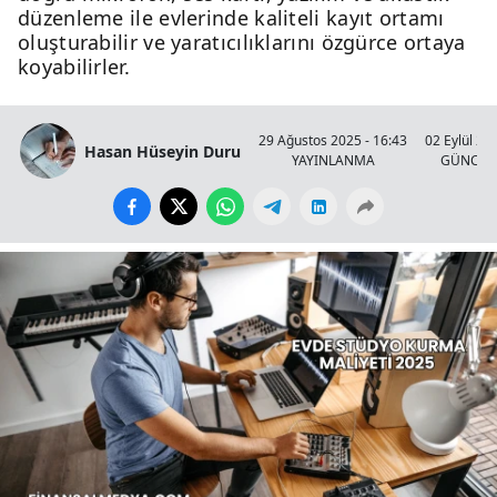
düzenleme ile evlerinde kaliteli kayıt ortamı
oluşturabilir ve yaratıcılıklarını özgürce ortaya
koyabilirler.
29 Ağustos 2025 - 16:43
02 Eylül 20
Hasan Hüseyin Duru
YAYINLANMA
GÜNCEL