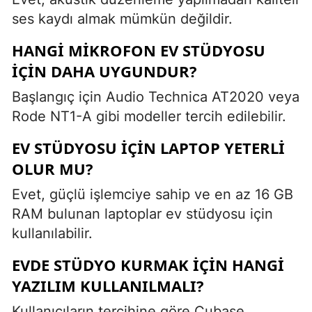
ses kaydı almak mümkün değildir.
HANGI MIKROFON EV STÜDYOSU
IÇIN DAHA UYGUNDUR?
Başlangıç için Audio Technica AT2020 veya
Rode NT1-A gibi modeller tercih edilebilir.
EV STÜDYOSU IÇIN LAPTOP YETERLI
OLUR MU?
Evet, güçlü işlemciye sahip ve en az 16 GB
RAM bulunan laptoplar ev stüdyosu için
kullanılabilir.
EVDE STÜDYO KURMAK IÇIN HANGI
YAZILIM KULLANILMALI?
Kullanıcıların tercihine göre Cubase,