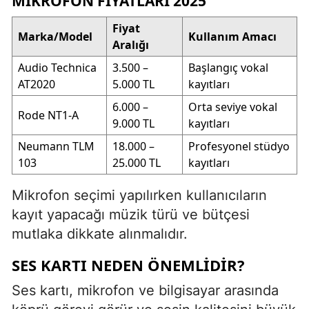
MIKROFON FIYATLARI 2025
Fiyat
Marka/Model
Kullanım Amacı
Aralığı
Audio Technica
3.500 –
Başlangıç vokal
AT2020
5.000 TL
kayıtları
6.000 –
Orta seviye vokal
Rode NT1-A
9.000 TL
kayıtları
Neumann TLM
18.000 –
Profesyonel stüdyo
103
25.000 TL
kayıtları
Mikrofon seçimi yapılırken kullanıcıların
kayıt yapacağı müzik türü ve bütçesi
mutlaka dikkate alınmalıdır.
SES KARTI NEDEN ÖNEMLIDIR?
Ses kartı, mikrofon ve bilgisayar arasında