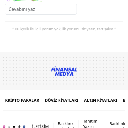
* Bu içerik ile ilgili yorum yok, ilk yorumu siz yazın, tartışalım *
KRİPTO PARALAR
DÖVİZ FİYATLARI
ALTIN FİYATLARI
B
Tanıtım
Backlink
Backlink
İLETİŞİM
Yazısı