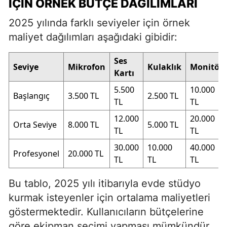
İÇIN ÖRNEK BÜTÇE DAĞILIMLARI
2025 yılında farklı seviyeler için örnek
maliyet dağılımları aşağıdaki gibidir:
Ses
Seviye
Mikrofon
Kulaklık
Monitör
Kartı
5.500
10.000
Başlangıç
3.500 TL
2.500 TL
TL
TL
12.000
20.000
Orta Seviye
8.000 TL
5.000 TL
TL
TL
30.000
10.000
40.000
Profesyonel
20.000 TL
TL
TL
TL
Bu tablo, 2025 yılı itibarıyla evde stüdyo
kurmak isteyenler için ortalama maliyetleri
göstermektedir. Kullanıcıların bütçelerine
göre ekipman seçimi yapması mümkündür.