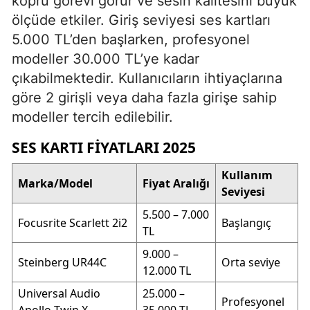
köprü görevi görür ve sesin kalitesini büyük
ölçüde etkiler. Giriş seviyesi ses kartları
5.000 TL’den başlarken, profesyonel
modeller 30.000 TL’ye kadar
çıkabilmektedir. Kullanıcıların ihtiyaçlarına
göre 2 girişli veya daha fazla girişe sahip
modeller tercih edilebilir.
SES KARTI FIYATLARI 2025
Kullanım
Marka/Model
Fiyat Aralığı
Seviyesi
5.500 – 7.000
Focusrite Scarlett 2i2
Başlangıç
TL
9.000 –
Steinberg UR44C
Orta seviye
12.000 TL
Universal Audio
25.000 –
Profesyonel
Apollo Twin X
35.000 TL