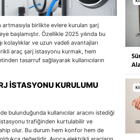
Ki
a artmasıyla birlikte evlere kurulan şarj
eye başlamıştır. Özellikle 2025 yılında bu
ğı kolaylıklar ve uzun vadeli avantajları
rikli araç şarj istasyonu kurmak, hem
Sü
nden tasarruf sağlayarak kullanıcıların
Al
ARJ İSTASYONU KURULUMU
Ki
de bulunduğunda kullanıcılar aracını istediği
 istasyonu trafiğinden kurtulabilir ve
 sahip olur. Bu durum hem konfor hem de
ldukça değerlidir. Ayrıca elektrikli araçların