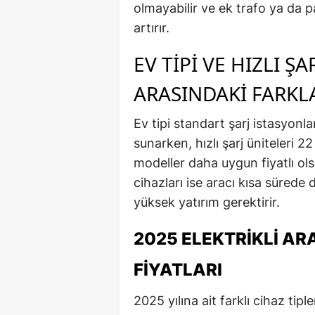
olmayabilir ve ek trafo ya da pa
artırır.
EV TIPI VE HIZLI Ş
ARASINDAKI FARKL
Ev tipi standart şarj istasyonla
sunarken, hızlı şarj üniteleri 
modeller daha uygun fiyatlı ols
cihazları ise aracı kısa sürede
yüksek yatırım gerektirir.
2025 ELEKTRIKLI A
FIYATLARI
2025 yılına ait farklı cihaz tip