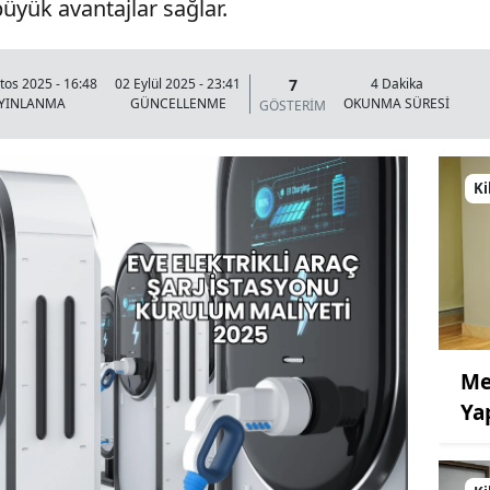
yük avantajlar sağlar.
7
tos 2025 - 16:48
02 Eylül 2025 - 23:41
4 Dakika
YINLANMA
GÜNCELLENME
OKUNMA SÜRESİ
GÖSTERİM
Ki
Me
Ya