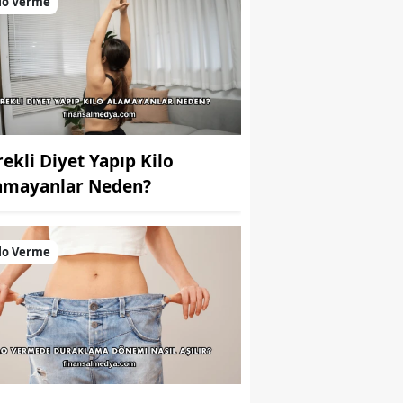
lo Verme
rekli Diyet Yapıp Kilo
amayanlar Neden?
lo Verme