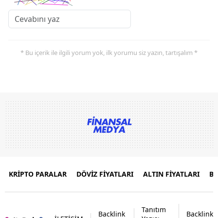
* Bu içerik ile ilgili yorum yok, ilk yorumu siz yazın, tartışalım *
KRİPTO PARALAR
DÖVİZ FİYATLARI
ALTIN FİYATLARI
B
Tanıtım
Backlink
Backlink