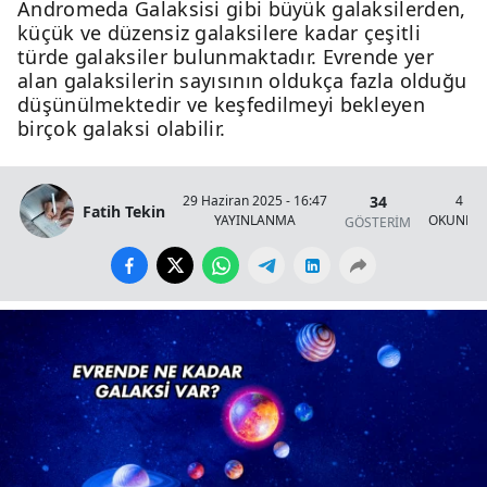
Andromeda Galaksisi gibi büyük galaksilerden,
küçük ve düzensiz galaksilere kadar çeşitli
türde galaksiler bulunmaktadır. Evrende yer
alan galaksilerin sayısının oldukça fazla olduğu
düşünülmektedir ve keşfedilmeyi bekleyen
birçok galaksi olabilir.
34
29 Haziran 2025 - 16:47
4 Da
Fatih Tekin
YAYINLANMA
OKUNMA 
GÖSTERİM