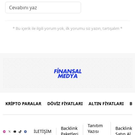
* Bu içerik ile ilgili yorum yok, ilk yorumu siz yazın, tartışalım *
KRİPTO PARALAR
DÖVİZ FİYATLARI
ALTIN FİYATLARI
B
Tanıtım
Backlink
Backlink
İLETİŞİM
Yazısı
Paketleri
Satın Al