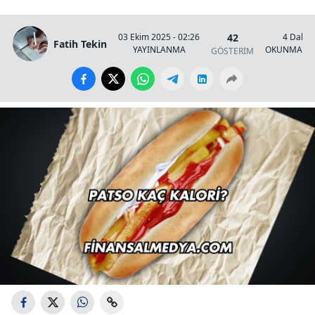
42
03 Ekim 2025 - 02:26
4 Dakik
Fatih Tekin
YAYINLANMA
OKUNMA SÜ
GÖSTERİM