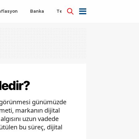
nflasyon
Banka
Teknoloji
Sağlık
Nedir?
el görünmesi günümüzde
meti, markanın dijital
 algısını uzun vadede
tülen bu süreç, dijital