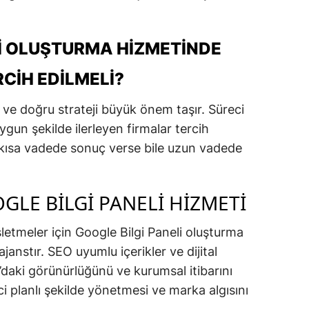
LI OLUŞTURMA HIZMETINDE
CIH EDILMELI?
 ve doğru strateji büyük önem taşır. Süreci
ygun şekilde ilerleyen firmalar tercih
r kısa vadede sonuç verse bile uzun vadede
LE BILGI PANELI HIZMETI
işletmeler için Google Bilgi Paneli oluşturma
janstır. SEO uyumlu içerikler ve dijital
’daki görünürlüğünü ve kurumsal itibarını
i planlı şekilde yönetmesi ve marka algısını