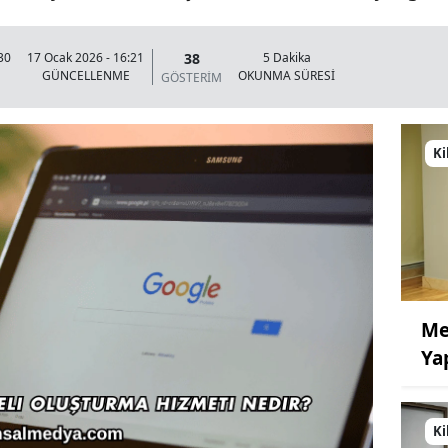
38
30
17 Ocak 2026 - 16:21
5 Dakika
GÜNCELLENME
OKUNMA SÜRESİ
GÖSTERİM
Ki
Me
Ya
Ki