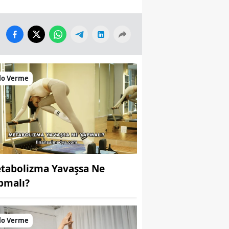
lo Verme
tabolizma Yavaşsa Ne
pmalı?
lo Verme