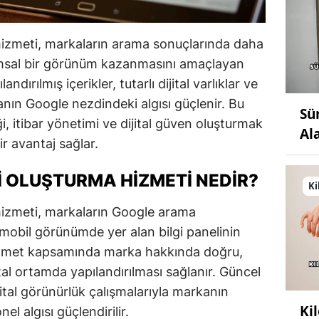
 hizmeti, markaların arama sonuçlarında daha
umsal bir görünüm kazanmasını amaçlayan
andırılmış içerikler, tutarlı dijital varlıklar ve
anın Google nezdindeki algısı güçlenir. Bu
Sü
iği, itibar yönetimi ve dijital güven oluşturmak
Al
ir avantaj sağlar.
I OLUŞTURMA HIZMETI NEDIR?
Ki
hizmeti, markaların Google arama
mobil görünümde yer alan bilgi panelinin
hizmet kapsamında marka hakkında doğru,
ijital ortamda yapılandırılması sağlanır. Güncel
ijital görünürlük çalışmalarıyla markanın
Ki
l algısı güçlendirilir.