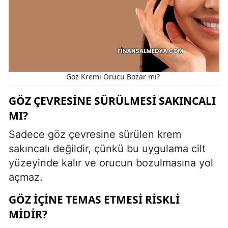
Göz Kremi Orucu Bozar mı?
GÖZ ÇEVRESINE SÜRÜLMESI SAKINCALI
MI?
Sadece göz çevresine sürülen krem
sakıncalı değildir, çünkü bu uygulama cilt
yüzeyinde kalır ve orucun bozulmasına yol
açmaz.
GÖZ İÇINE TEMAS ETMESI RISKLI
MIDIR?