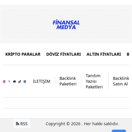
KRİPTO PARALAR
DÖVİZ FİYATLARI
ALTIN FİYATLARI
B
Tanıtım
Backlink
Backlink
İLETİŞİM
Yazısı
Paketleri
Satın Al
Paketleri
RSS
Copyright © 2026 . Her hakkı saklıdır.