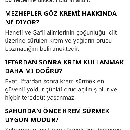
MEZHEPLER GÖZ KREMI HAKKINDA
NE DIYOR?
Hanefi ve Şafii alimlerinin çoğunluğu, cilt
üzerine sürülen krem ve yağların orucu
bozmadığını belirtmektedir.
İFTARDAN SONRA KREM KULLANMAK
DAHA MI DOĞRU?
Evet, iftardan sonra krem sürmek en
güvenli yoldur çünkü oruç açılmış olur ve
hiçbir tereddüt yaşanmaz.
SAHURDAN ÖNCE KREM SÜRMEK
UYGUN MUDUR?
Sahurdan önce krem sürmek gün boyunca