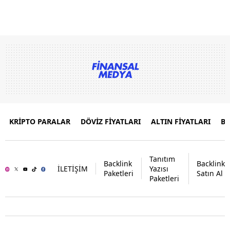
KRİPTO PARALAR
DÖVİZ FİYATLARI
ALTIN FİYATLARI
B
Tanıtım
Backlink
Backlink
İLETİŞİM
Yazısı
Paketleri
Satın Al
Paketleri