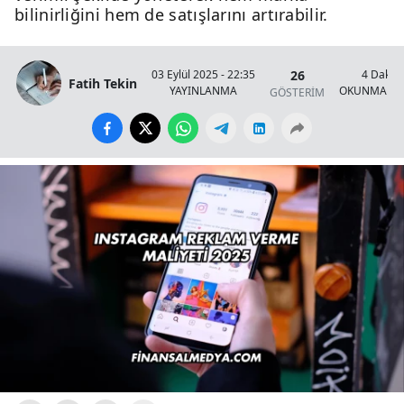
bilinirliğini hem de satışlarını artırabilir.
26
03 Eylül 2025 - 22:35
4 Dakik
Fatih Tekin
YAYINLANMA
OKUNMA SÜ
GÖSTERİM