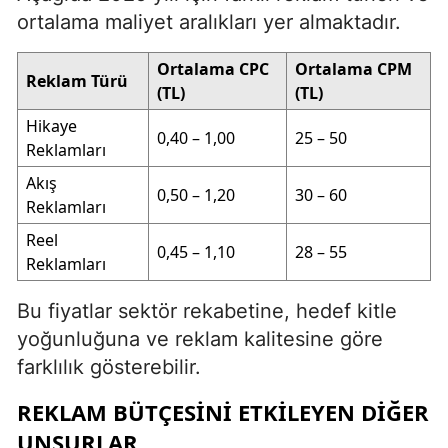
ortalama maliyet aralıkları yer almaktadır.
Ortalama CPC
Ortalama CPM
Reklam Türü
(TL)
(TL)
Hikaye
0,40 – 1,00
25 – 50
Reklamları
Akış
0,50 – 1,20
30 – 60
Reklamları
Reel
0,45 – 1,10
28 – 55
Reklamları
Bu fiyatlar sektör rekabetine, hedef kitle
yoğunluğuna ve reklam kalitesine göre
farklılık gösterebilir.
REKLAM BÜTÇESINI ETKILEYEN DIĞER
UNSURLAR