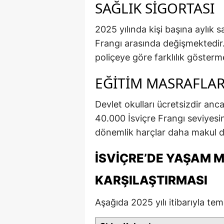
SAĞLIK SIGORTASI
2025 yılında kişi başına aylık 
Frangı arasında değişmektedir.
poliçeye göre farklılık gösterm
EĞITIM MASRAFLAR
Devlet okulları ücretsizdir anca
40.000 İsviçre Frangı seviyesin
dönemlik harçlar daha makul d
İSVIÇRE’DE YAŞAM M
KARŞILAŞTIRMASI
Aşağıda 2025 yılı itibarıyla teme