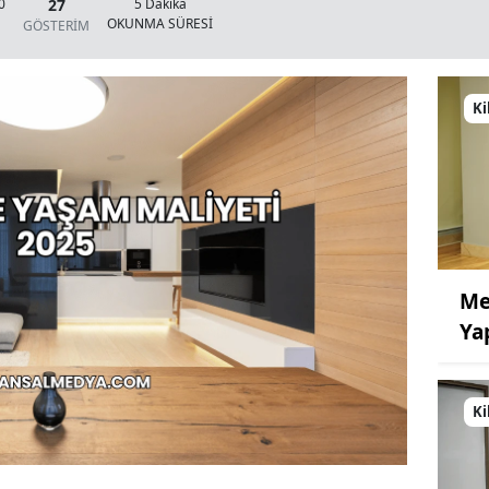
27
0
5 Dakika
OKUNMA SÜRESİ
GÖSTERİM
Ki
Me
Ya
Ki