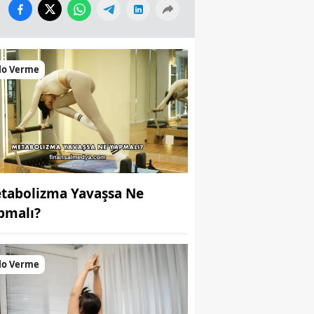
lo Verme
tabolizma Yavaşsa Ne
pmalı?
lo Verme