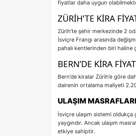
fiyatlar daha uygun olabilmekte
ZÜRIH’TE KIRA FIYA
Zürih’te şehir merkezinde 2 oda
İsviçre Frangı arasında değişm
pahalı kentlerinden biri haline 
BERN’DE KIRA FIYA
Bern’de kiralar Zürih’e göre da
dairenin ortalama maliyeti 2.2
ULAŞIM MASRAFLAR
İsviçre ulaşım sistemi oldukça 
yaygındır. Ancak ulaşım masraf
etkiye sahiptir.