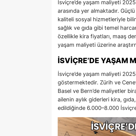
İsviçre’de yaşam maliyeti 2025 
arasında yer almaktadır. Güçlü
kaliteli sosyal hizmetleriyle bi
sağlık ve gıda gibi temel harca
özellikle kira fiyatları, maaş 
yaşam maliyeti üzerine araştı
İSVIÇRE’DE YAŞAM M
İsviçre’de yaşam maliyeti 2025 
göstermektedir. Zürih ve Cenev
Basel ve Bern’de maliyetler bi
ailenin aylık giderleri kira, gıd
edildiğinde 6.000–8.000 İsviçr