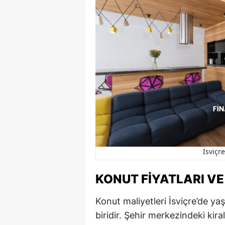
İsviçr
KONUT FIYATLARI VE
Konut maliyetleri İsviçre’de y
biridir. Şehir merkezindeki kir