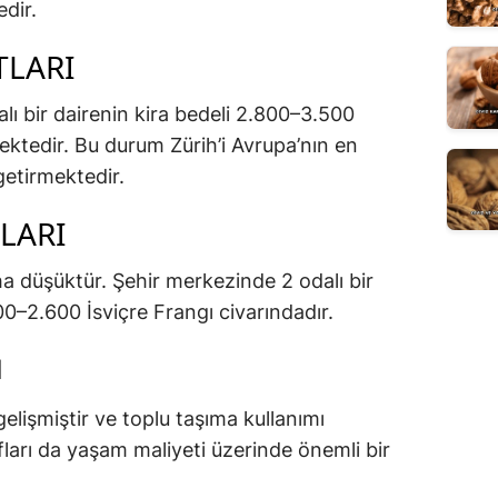
dir.
TLARI
lı bir dairenin kira bedeli 2.800–3.500
ektedir. Bu durum Zürih’i Avrupa’nın en
getirmektedir.
TLARI
ha düşüktür. Şehir merkezinde 2 odalı bir
00–2.600 İsviçre Frangı civarındadır.
I
gelişmiştir ve toplu taşıma kullanımı
ları da yaşam maliyeti üzerinde önemli bir