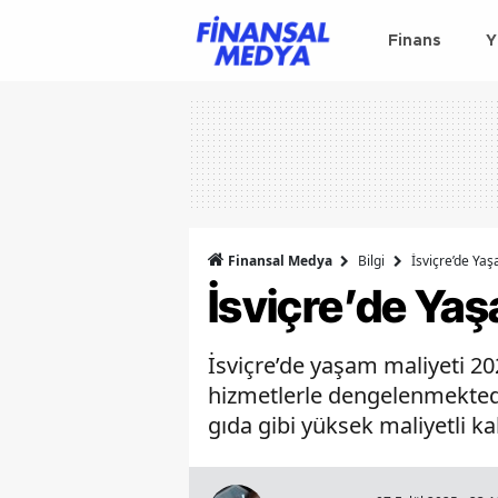
Finans
Y
Finansal Medya
Bilgi
İsviçre’de Ya
İsviçre’de Ya
İsviçre’de yaşam maliyeti 20
hizmetlerle dengelenmektedir
gıda gibi yüksek maliyetli 