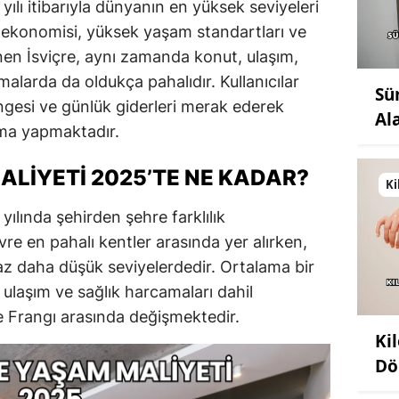
yılı itibarıyla dünyanın en yüksek seviyeleri
 ekonomisi, yüksek yaşam standartları ve
linen İsviçre, aynı zamanda konut, ulaşım,
malarda da oldukça pahalıdır. Kullanıcılar
Sü
dengesi ve günlük giderleri merak ederek
Al
rma yapmaktadır.
ALIYETI 2025’TE NE KADAR?
Ki
yılında şehirden şehre farklılık
re en pahalı kentler arasında yer alırken,
raz daha düşük seviyelerdedir. Ortalama bir
a, ulaşım ve sağlık harcamaları dahil
e Frangı arasında değişmektedir.
Ki
Dö