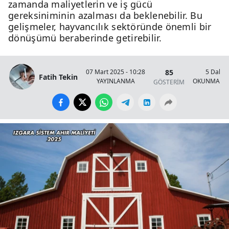
zamanda maliyetlerin ve iş gücü
gereksiniminin azalması da beklenebilir. Bu
gelişmeler, hayvancılık sektöründe önemli bir
dönüşümü beraberinde getirebilir.
85
07 Mart 2025 - 10:28
5 Dakik
Fatih Tekin
YAYINLANMA
OKUNMA SÜ
GÖSTERİM