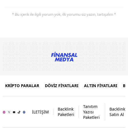
* Bu içerik ile ilgili yorum yok, ilk yorumu siz yazın, tartışalım *
KRİPTO PARALAR
DÖVİZ FİYATLARI
ALTIN FİYATLARI
B
Tanıtım
Backlink
Backlink
İLETİŞİM
Yazısı
Paketleri
Satın Al
Paketleri