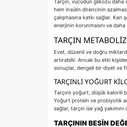
Tarçın, vücudun glikozu daha v
hem insülin direncinin azalma
çalışmasına katkı sağlar. Kan ş
enerjinin korunmasını ve daha a
TARÇIN METABOLIZ
Evet, düzenli ve doğru miktard
artırabilir. Ancak bu etki kişiden
sonuçlar, dengeli bir diyet ve fi
TARÇINLI YOĞURT KIL
Tarçınlı yoğurt, düşük kalorili bi
Yoğurt protein ve probiyotik aç
sağlar, tarçın ise yağ yakımını 
TARÇININ BESIN DEĞ