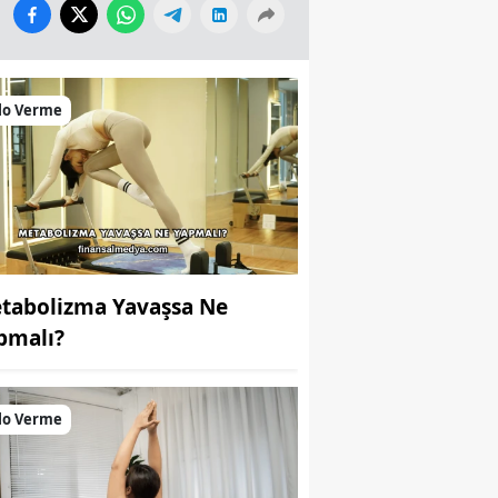
lo Verme
tabolizma Yavaşsa Ne
pmalı?
lo Verme