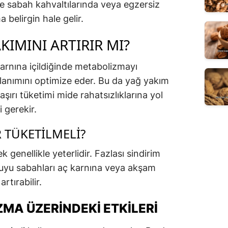
le sabah kahvaltılarında veya egzersiz
 belirgin hale gelir.
KIMINI ARTIRIR MI?
 karnına içildiğinde metabolizmayı
lanımını optimize eder. Bu da yağ yakım
aşırı tüketimi mide rahatsızlıklarına yol
 gerekir.
R TÜKETILMELI?
 genellikle yeterlidir. Fazlası sindirim
ı suyu sabahları aç karnına veya akşam
rtırabilir.
MA ÜZERINDEKI ETKILERI