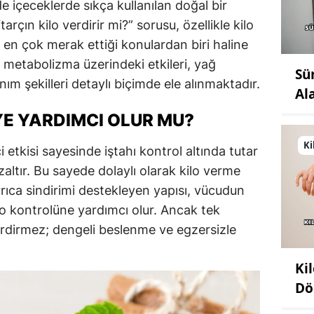
içeceklerde sıkça kullanılan doğal bir
arçın kilo verdirir mi?” sorusu, özellikle kilo
 en çok merak ettiği konulardan biri haline
n metabolizma üzerindeki etkileri, yağ
Sü
nım şekilleri detaylı biçimde ele alınmaktadır.
Al
YE YARDIMCI OLUR MU?
Ki
 etkisi sayesinde iştahı kontrol altında tutar
zaltır. Bu sayede dolaylı olarak kilo verme
yrıca sindirimi destekleyen yapısı, vücudun
lo kontrolüne yardımcı olur. Ancak tek
erdirmez; dengeli beslenme ve egzersizle
Ki
Dö