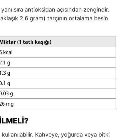
n yanı sıra antioksidan açısından zengindir.
(yaklaşık 2.6 gram) tarçının ortalama besin
Miktar (1 tatlı kaşığı)
6 kcal
2.1 g
1.3 g
0.1 g
0.03 g
26 mg
ILMELI?
kullanılabilir. Kahveye, yoğurda veya bitki