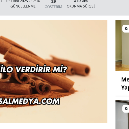
29
20
05 Ekim 2025 - 17:04
4 Dakika
GÜNCELLENME
OKUNMA SÜRESİ
GÖSTERİM
Ki
Me
Ya
Ki