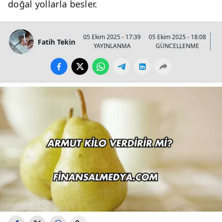
doğal yollarla besler.
05 Ekim 2025 - 17:39
05 Ekim 2025 - 18:08
Fatih Tekin
YAYINLANMA
GÜNCELLENME
G