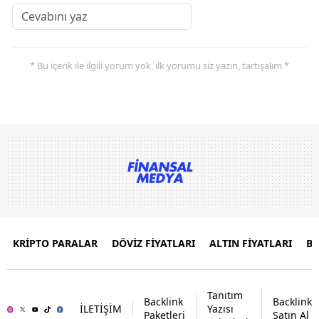
* Bu içerik ile ilgili yorum yok, ilk yorumu siz yazın, tartışalım *
KRİPTO PARALAR
DÖVİZ FİYATLARI
ALTIN FİYATLARI
B
Tanıtım
Backlink
Backlink
İLETİŞİM
Yazısı
Paketleri
Satın Al