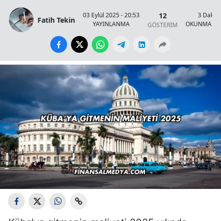
12
03 Eylül 2025 - 20:53
3 Dakik
Fatih Tekin
YAYINLANMA
OKUNMA SÜ
GÖSTERİM