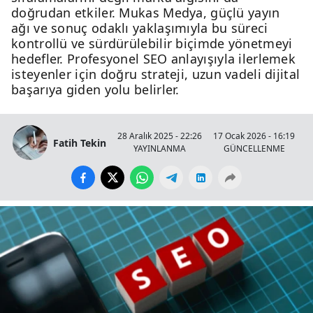
doğrudan etkiler. Mukas Medya, güçlü yayın
ağı ve sonuç odaklı yaklaşımıyla bu süreci
kontrollü ve sürdürülebilir biçimde yönetmeyi
hedefler. Profesyonel SEO anlayışıyla ilerlemek
isteyenler için doğru strateji, uzun vadeli dijital
başarıya giden yolu belirler.
28 Aralık 2025 - 22:26
17 Ocak 2026 - 16:19
Fatih Tekin
YAYINLANMA
GÜNCELLENME
G