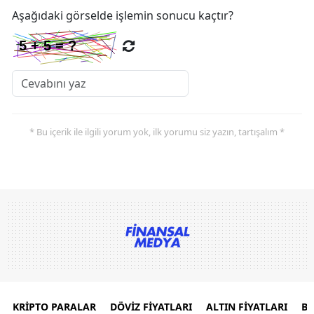
Aşağıdaki görselde işlemin sonucu kaçtır?
* Bu içerik ile ilgili yorum yok, ilk yorumu siz yazın, tartışalım *
KRİPTO PARALAR
DÖVİZ FİYATLARI
ALTIN FİYATLARI
B