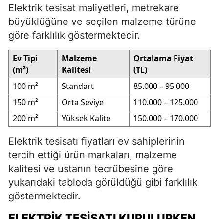
Elektrik tesisat maliyetleri, metrekare
büyüklüğüne ve seçilen malzeme türüne
göre farklılık göstermektedir.
Ev Tipi
Malzeme
Ortalama Fiyat
(m²)
Kalitesi
(TL)
100 m²
Standart
85.000 – 95.000
150 m²
Orta Seviye
110.000 – 125.000
200 m²
Yüksek Kalite
150.000 – 170.000
Elektrik tesisatı fiyatları ev sahiplerinin
tercih ettiği ürün markaları, malzeme
kalitesi ve ustanın tecrübesine göre
yukarıdaki tabloda görüldüğü gibi farklılık
göstermektedir.
ELEKTRIK TESISATI KURULURKEN