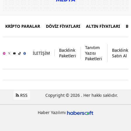
KRİPTO PARALAR
DÖVİZ FİYATLARI
ALTIN FİYATLARI
B
Tanıtım
Backlink
Backlink
İLETİŞİM
Yazısı
Paketleri
Satın Al
Paketleri
RSS
Copyright © 2026 . Her hakkı saklıdır.
Haber Yazılımı