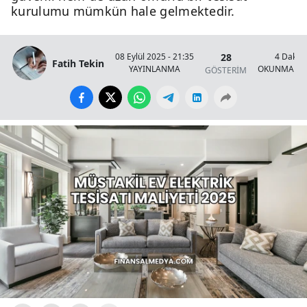
kurulumu mümkün hale gelmektedir.
28
08 Eylül 2025 - 21:35
4 Dakik
Fatih Tekin
YAYINLANMA
OKUNMA SÜ
GÖSTERİM