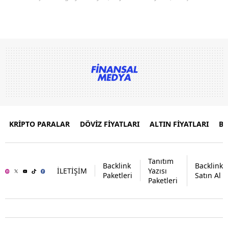
KRİPTO PARALAR
DÖVİZ FİYATLARI
ALTIN FİYATLARI
B
Tanıtım
Backlink
Backlink
İLETİŞİM
Yazısı
Paketleri
Satın Al
Paketleri