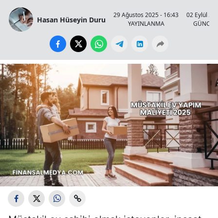
29 Ağustos 2025 - 16:43
02 Eylül 20
Hasan Hüseyin Duru
YAYINLANMA
GÜNCEL