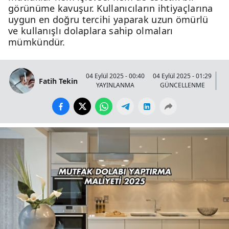
görünüme kavuşur. Kullanıcıların ihtiyaçlarına
uygun en doğru tercihi yaparak uzun ömürlü
ve kullanışlı dolaplara sahip olmaları
mümkündür.
04 Eylül 2025 - 00:40
04 Eylül 2025 - 01:29
Fatih Tekin
YAYINLANMA
GÜNCELLENME
GÖ