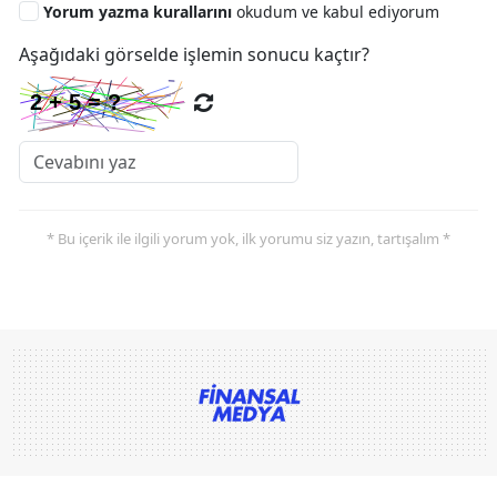
Yorum yazma kurallarını
okudum ve kabul ediyorum
Aşağıdaki görselde işlemin sonucu kaçtır?
* Bu içerik ile ilgili yorum yok, ilk yorumu siz yazın, tartışalım *