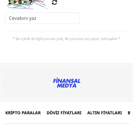
* Bu içerik ile ilgili yorum yok, ilk yorumu siz yazın, tartışalım *
KRİPTO PARALAR
DÖVİZ FİYATLARI
ALTIN FİYATLARI
B