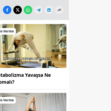
lo Verme
tabolizma Yavaşsa Ne
pmalı?
lo Verme