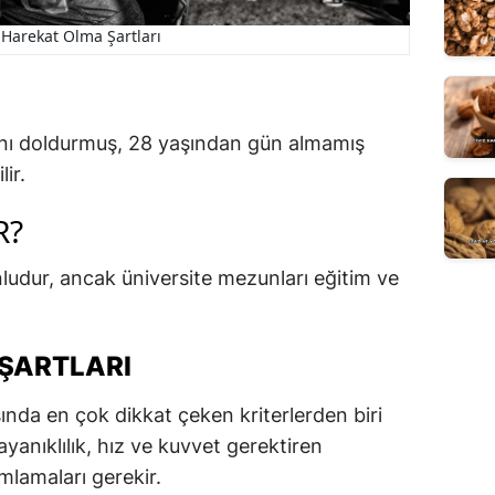
 Harekat Olma Şartları
şını doldurmuş, 28 yaşından gün almamış
ir.
R?
udur, ancak üniversite mezunları eğitim ve
 ŞARTLARI
ında en çok dikkat çeken kriterlerden biri
 dayanıklılık, hız ve kuvvet gerektiren
amlamaları gerekir.