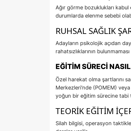
Ağır görme bozuklukları kabul 
durumlarda elenme sebebi olabi
RUHSAL SAĞLIK ŞAR
Adayların psikolojik açıdan day
rahatsızlıklarının bulunmaması 
EĞITIM SÜRECI NASIL
Özel harekat olma şartlarını s
Merkezleri’nde (POMEM) veya 
yoğun bir eğitim sürecine tabi t
TEORIK EĞITIM İÇE
Silah bilgisi, operasyon taktikl