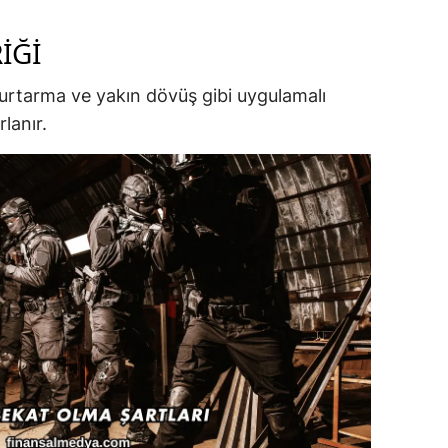
IĞI
n kurtarma ve yakın dövüş gibi uygulamalı
lanır.