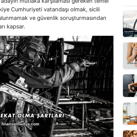
r adayın mutlaka karşılaması gereken temel
rkiye Cumhuriyeti vatandaşı olmak, sicili
i bulunmamak ve güvenlik soruşturmasından
rı kapsar.