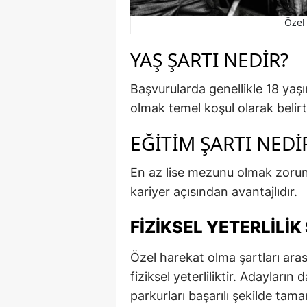
Özel
YAŞ ŞARTI NEDIR?
Başvurularda genellikle 18 ya
olmak temel koşul olarak belirtil
EĞITIM ŞARTI NEDI
En az lise mezunu olmak zorunl
kariyer açısından avantajlıdır.
FIZIKSEL YETERLILIK
Özel harekat olma şartları aras
fiziksel yeterliliktir. Adayların
parkurları başarılı şekilde tam