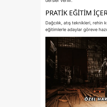
dersler verilir.
PRATIK EĞITIM İÇER
Dağcılık, atış teknikleri, rehi
eğitimlerle adaylar göreve hazır