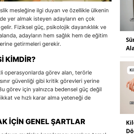
slik mesleğine ilgi duyan ve özellikle ülkenin
erde yer almak isteyen adayların en çok
elir. Fiziksel güç, psikolojik dayanıklılık ve
 alanda, adayların hem sağlık hem de eğitim
Sü
yerine getirmeleri gerekir.
Al
I KIMDIR?
Ki
kli operasyonlarda görev alan, terörle
nır güvenliği gibi kritik görevleri yerine
u görev için yalnızca bedensel güç değil
kkat ve hızlı karar alma yeteneği de
K İÇIN GENEL ŞARTLAR
Ki
Dö