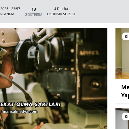
13
 2025 - 23:57
4 Dakika
INLANMA
OKUNMA SÜRESİ
GÖSTERİM
Ki
Me
Ya
Ki