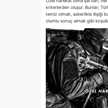
Özel harekat olma şartları, he
kriterlerden oluşur. Bunlar; Tü
temiz olmak, askerlikle ilişiğ
olumlu sonuç almak gibi koşulla