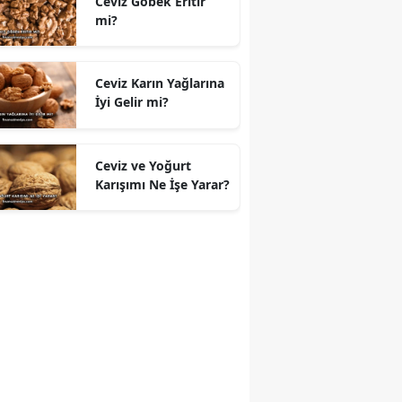
Ceviz Göbek Eritir
mi?
Ceviz Karın Yağlarına
İyi Gelir mi?
Ceviz ve Yoğurt
Karışımı Ne İşe Yarar?