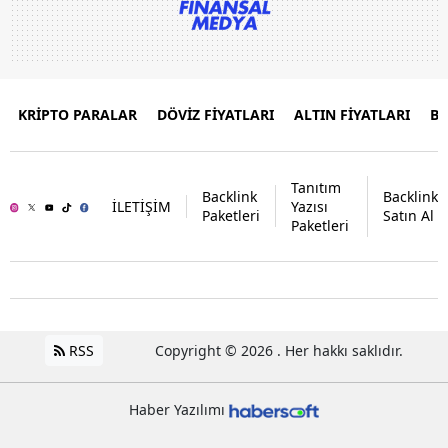
KRİPTO PARALAR
DÖVİZ FİYATLARI
ALTIN FİYATLARI
B
Tanıtım
Backlink
Backlink
İLETİŞİM
Yazısı
Paketleri
Satın Al
Paketleri
RSS
Copyright © 2026 . Her hakkı saklıdır.
Haber Yazılımı