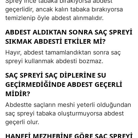
Sprey ince tabaka bırakıyorsa abdest
geçerlidir, ancak kalın tabaka bırakıyorsa
temizlenip öyle abdest alınmalıdır.
ABDEST ALDIKTAN SONRA SAÇ SPREYI
SIKMAK ABDESTI ETKILER MI?
Hayır, abdest tamamlandıktan sonra saç
spreyi kullanmak abdesti bozmaz.
SAÇ SPREYI SAÇ DIPLERINE SU
GEÇIRMEDIĞINDE ABDEST GEÇERLI
MIDIR?
Abdestte saçların meshi yeterli olduğundan
saç spreyi tabaka oluşturmuyorsa abdest
geçerli olur.
HANEFI MEZHEBINE GÖRE SAÇ SPREYI