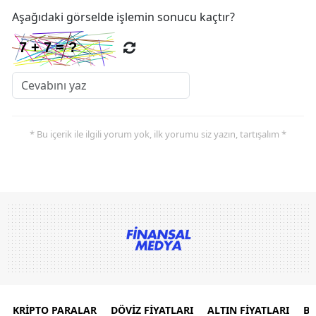
Aşağıdaki görselde işlemin sonucu kaçtır?
* Bu içerik ile ilgili yorum yok, ilk yorumu siz yazın, tartışalım *
KRİPTO PARALAR
DÖVİZ FİYATLARI
ALTIN FİYATLARI
B