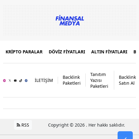
KRİPTO PARALAR
DÖVİZ FİYATLARI
ALTIN FİYATLARI
B
Tanıtım
Backlink
Backlink
İLETİŞİM
Yazısı
Paketleri
Satın Al
Paketleri
RSS
Copyright © 2026 . Her hakkı saklıdır.