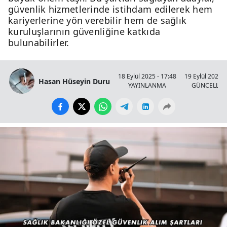
güvenlik hizmetlerinde istihdam edilerek hem
kariyerlerine yön verebilir hem de sağlık
kuruluşlarının güvenliğine katkıda
bulunabilirler.
18 Eylül 2025 - 17:48
19 Eylül 2025 -
Hasan Hüseyin Duru
YAYINLANMA
GÜNCELLE